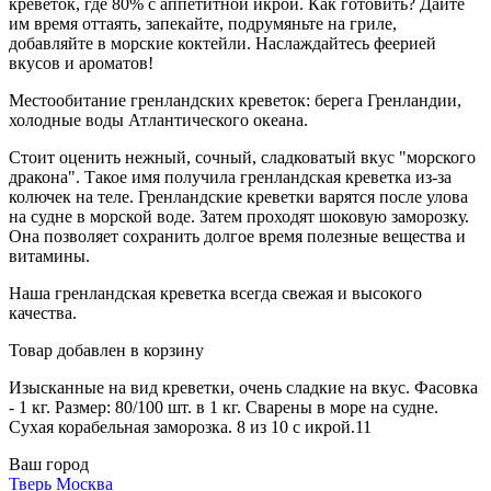
креветок, где 80% с аппетитной икрой. Как готовить? Дайте
им время оттаять, запекайте, подрумяньте на гриле,
добавляйте в морские коктейли. Наслаждайтесь феерией
вкусов и ароматов!
Местообитание гренландских креветок: берега Гренландии,
холодные воды Атлантического океана.
Стоит оценить нежный, сочный, сладковатый вкус "морского
дракона". Такое имя получила гренландская креветка из-за
колючек на теле. Гренландские креветки варятся после улова
на судне в морской воде. Затем проходят шоковую заморозку.
Она позволяет сохранить долгое время полезные вещества и
витамины.
Наша гренландская креветка всегда свежая и высокого
качества.
Товар добавлен в корзину
Изысканные на вид креветки, очень сладкие на вкус. Фасовка
- 1 кг. Размер: 80/100 шт. в 1 кг. Сварены в море на судне.
Сухая корабельная заморозка. 8 из 10 с икрой.11
Ваш город
Тверь
Москва