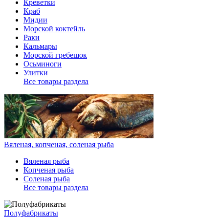
Креветки
Краб
Мидии
Морской коктейль
Раки
Кальмары
Морской гребешок
Осьминоги
Улитки
Все товары раздела
Вяленая, копченая, соленая рыба
Вяленая рыба
Копченая рыба
Соленая рыба
Все товары раздела
Полуфабрикаты