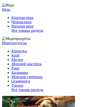
Икра
Красная икра
Черная икра
Вяленая икра
Все товары раздела
Морепродукты
Креветки
Краб
Мидии
Морской коктейль
Раки
Кальмары
Морской гребешок
Осьминоги
Улитки
Все товары раздела