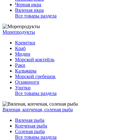
Черная икра
Вяленая икра
Все товары раздела
Морепродукты
Креветки
Краб
Мидии
Морской коктейль
Раки
Кальмары
Морской гребешок
Осьминоги
Улитки
Все товары раздела
Вяленая, копченая, соленая рыба
Вяленая рыба
Копченая рыба
Соленая рыба
Все товары раздела