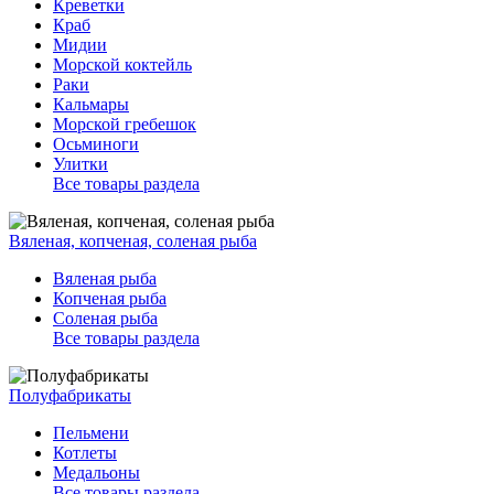
Креветки
Краб
Мидии
Морской коктейль
Раки
Кальмары
Морской гребешок
Осьминоги
Улитки
Все товары раздела
Вяленая, копченая, соленая рыба
Вяленая рыба
Копченая рыба
Соленая рыба
Все товары раздела
Полуфабрикаты
Пельмени
Котлеты
Медальоны
Все товары раздела