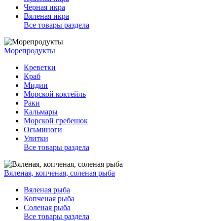
Черная икра
Вяленая икра
Все товары раздела
Морепродукты
Креветки
Краб
Мидии
Морской коктейль
Раки
Кальмары
Морской гребешок
Осьминоги
Улитки
Все товары раздела
Вяленая, копченая, соленая рыба
Вяленая рыба
Копченая рыба
Соленая рыба
Все товары раздела