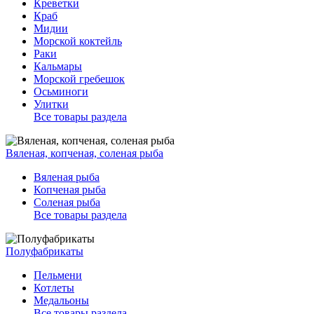
Креветки
Краб
Мидии
Морской коктейль
Раки
Кальмары
Морской гребешок
Осьминоги
Улитки
Все товары раздела
Вяленая, копченая, соленая рыба
Вяленая рыба
Копченая рыба
Соленая рыба
Все товары раздела
Полуфабрикаты
Пельмени
Котлеты
Медальоны
Все товары раздела