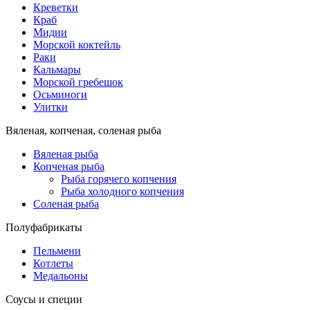
Креветки
Краб
Мидии
Морской коктейль
Раки
Кальмары
Морской гребешок
Осьминоги
Улитки
Вяленая, копченая, соленая рыба
Вяленая рыба
Копченая рыба
Рыба горячего копчения
Рыба холодного копчения
Соленая рыба
Полуфабрикаты
Пельмени
Котлеты
Медальоны
Соусы и специи