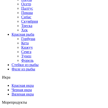
Осетр
Палтус
Пикша
Сибас
Скумбрия
Треска
Хек
Красная рыба
Горбуша
Кета
Кижуч
Семга
Тунец
Форель
Стейки из рыбы
Филе из рыбы
Икра
Красная икра
Черная икра
Вяленая икра
Морепродукты