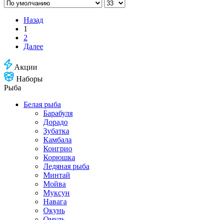
Назад
1
2
Далее
Акции
Наборы
Рыба
Белая рыба
Барабуля
Дорадо
Зубатка
Камбала
Конгрио
Корюшка
Ледяная рыба
Минтай
Мойва
Муксун
Навага
Окунь
Омуль