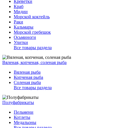
Креветки
Краб
Мидии
Морской коктейль
Раки
Кальмары
Морской гребешок
Осьминоги
Улитки
Все товары раздела
Вяленая, копченая, соленая рыба
Вяленая рыба
Копченая рыба
Соленая рыба
Все товары раздела
Полуфабрикаты
Пельмени
Котлеты
Медальоны
Все товары раздела