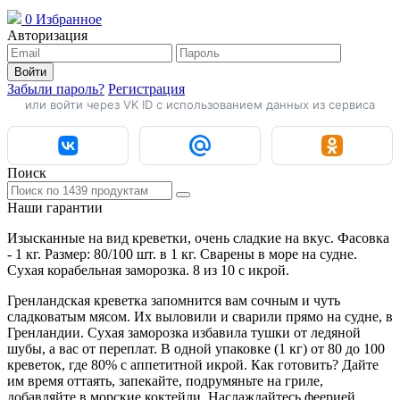
0
Избранное
Авторизация
Войти
Забыли пароль?
Регистрация
или войти через VK ID с использованием данных из сервиса
Поиск
Наши гарантии
Изысканные на вид креветки, очень сладкие на вкус. Фасовка
- 1 кг. Размер: 80/100 шт. в 1 кг. Сварены в море на судне.
Сухая корабельная заморозка. 8 из 10 с икрой.
Гренландская креветка запомнится вам сочным и чуть
сладковатым мясом. Их выловили и сварили прямо на судне, в
Гренландии. Сухая заморозка избавила тушки от ледяной
шубы, а вас от переплат. В одной упаковке (1 кг) от 80 до 100
креветок, где 80% с аппетитной икрой. Как готовить? Дайте
им время оттаять, запекайте, подрумяньте на гриле,
добавляйте в морские коктейли. Наслаждайтесь феерией