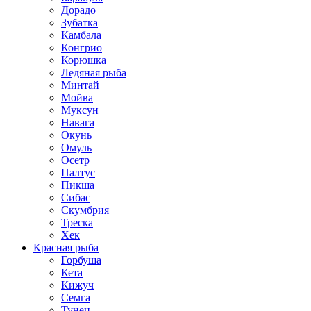
Дорадо
Зубатка
Камбала
Конгрио
Корюшка
Ледяная рыба
Минтай
Мойва
Муксун
Навага
Окунь
Омуль
Осетр
Палтус
Пикша
Сибас
Скумбрия
Треска
Хек
Красная рыба
Горбуша
Кета
Кижуч
Семга
Тунец