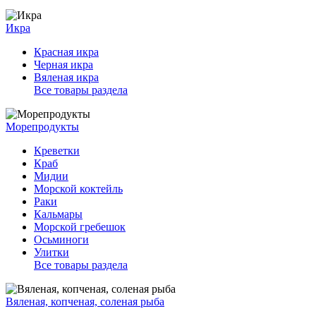
Икра
Красная икра
Черная икра
Вяленая икра
Все товары раздела
Морепродукты
Креветки
Краб
Мидии
Морской коктейль
Раки
Кальмары
Морской гребешок
Осьминоги
Улитки
Все товары раздела
Вяленая, копченая, соленая рыба