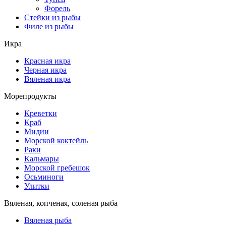
Форель
Стейки из рыбы
Филе из рыбы
Икра
Красная икра
Черная икра
Вяленая икра
Морепродукты
Креветки
Краб
Мидии
Морской коктейль
Раки
Кальмары
Морской гребешок
Осьминоги
Улитки
Вяленая, копченая, соленая рыба
Вяленая рыба