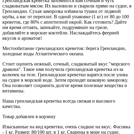
Гренландская креветка запомнится вам сочным и чуть
сладковатым мясом. Их выловили и сварили прямо на судне, в
Гренландии. Сухая заморозка избавила тушки от ледяной
шубы, а вас от переплат. В одной упаковке (1 кг) от 80 до 100
креветок, где 80% с аппетитной икрой. Как готовить? Дайте
им время оттаять, запекайте, подрумяньте на гриле,
добавляйте в морские коктейли. Наслаждайтесь феерией
вкусов и ароматов!
Местообитание гренландских креветок: берега Гренландии,
холодные воды Атлантического океана.
Стоит оценить нежный, сочный, сладковатый вкус "морского
дракона". Такое имя получила гренландская креветка из-за
колючек на теле. Гренландские креветки варятся после улова
на судне в морской воде. Затем проходят шоковую заморозку.
Она позволяет сохранить долгое время полезные вещества и
витамины.
Наша гренландская креветка всегда свежая и высокого
качества.
Товар добавлен в корзину
Изысканные на вид креветки, очень сладкие на вкус. Фасовка
- 1 кг. Размер: 80/100 шт. в 1 кг. Сварены в море на судне.