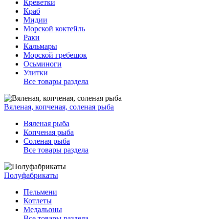
Креветки
Краб
Мидии
Морской коктейль
Раки
Кальмары
Морской гребешок
Осьминоги
Улитки
Все товары раздела
Вяленая, копченая, соленая рыба
Вяленая рыба
Копченая рыба
Соленая рыба
Все товары раздела
Полуфабрикаты
Пельмени
Котлеты
Медальоны
Все товары раздела