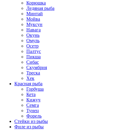
Корюшка
Ледяная рыба
Минтай
Мойва
Муксун
Навага
Окунь
Омуль
Осетр
Палтус
Пикша
Сибас
Скумбрия
Треска
Хек
Красная рыба
Горбуша
Кета
Кижуч
Семга
Тунец
Форель
Стейки из рыбы
Филе из рыбы