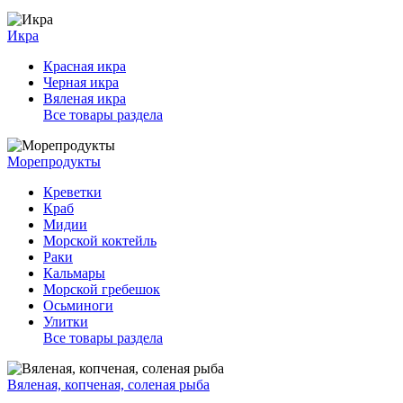
Икра
Красная икра
Черная икра
Вяленая икра
Все товары раздела
Морепродукты
Креветки
Краб
Мидии
Морской коктейль
Раки
Кальмары
Морской гребешок
Осьминоги
Улитки
Все товары раздела
Вяленая, копченая, соленая рыба